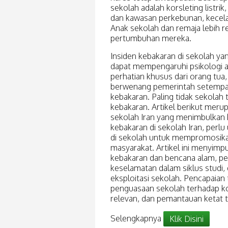
sekolah adalah korsleting listr
dan kawasan perkebunan, kecela
Anak sekolah dan remaja lebih r
pertumbuhan mereka.
Insiden kebakaran di sekolah ya
dapat mempengaruhi psikologi a
perhatian khusus dari orang tua,
berwenang pemerintah setempat
kebakaran. Paling tidak sekolah
kebakaran. Artikel berikut merup
sekolah Iran yang menimbulkan k
kebakaran di sekolah Iran, perl
di sekolah untuk mempromosik
masyarakat. Artikel ini menyim
kebakaran dan bencana alam, per
keselamatan dalam siklus studi, d
eksploitasi sekolah. Pencapaian
penguasaan sekolah terhadap k
relevan, dan pemantauan ketat 
Selengkapnya
Klik Disini