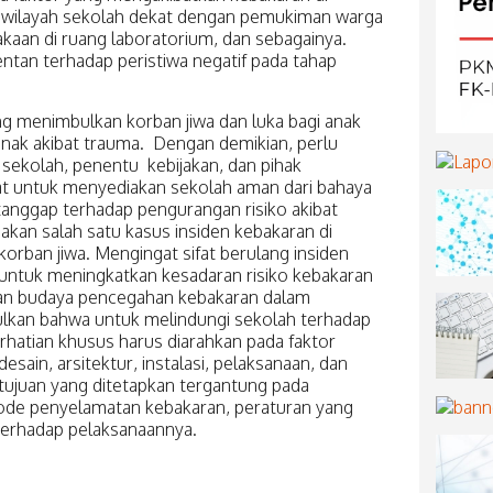
ik, wilayah sekolah dekat dengan pemukiman warga
kaan di ruang laboratorium, dan sebagainya.
entan terhadap peristiwa negatif pada tahap
ng menimbulkan korban jiwa dan luka bagi anak
nak akibat trauma. Dengan demikian, perlu
 sekolah, penentu kebijakan, dan pihak
 untuk menyediakan sekolah aman dari bahaya
 tanggap terhadap pengurangan risiko akibat
akan salah satu kasus insiden kebakaran di
orban jiwa. Mengingat sifat berulang insiden
u untuk meningkatkan kesadaran risiko kebakaran
an budaya pencegahan kebakaran dalam
pulkan bahwa untuk melindungi sekolah terhadap
hatian khusus harus diarahkan pada faktor
esain, arsitektur, instalasi, pelaksanaan, dan
 tujuan yang ditetapkan tergantung pada
ode penyelamatan kebakaran, peraturan yang
terhadap pelaksanaannya.