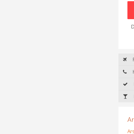
D
R
H
Ar
Ar