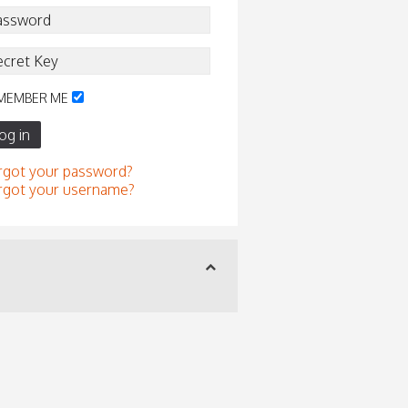
MEMBER ME
og in
rgot your password?
rgot your username?