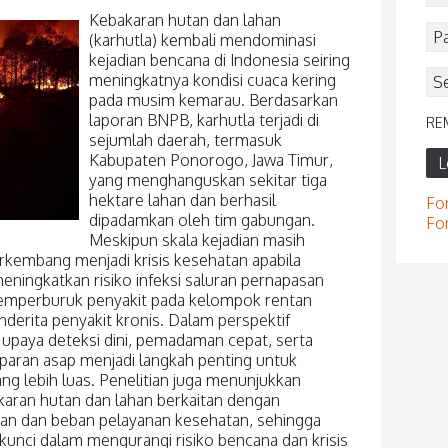
Kebakaran hutan dan lahan
(karhutla) kembali mendominasi
kejadian bencana di Indonesia seiring
meningkatnya kondisi cuaca kering
pada musim kemarau. Berdasarkan
laporan BNPB, karhutla terjadi di
RE
sejumlah daerah, termasuk
Kabupaten Ponorogo, Jawa Timur,
L
yang menghanguskan sekitar tiga
hektare lahan dan berhasil
Fo
dipadamkan oleh tim gabungan.
Fo
Meskipun skala kejadian masih
erkembang menjadi krisis kesehatan apabila
ningkatkan risiko infeksi saluran pernapasan
a memperburuk penyakit pada kelompok rentan
enderita penyakit kronis. Dalam perspektif
paya deteksi dini, pemadaman cepat, serta
paran asap menjadi langkah penting untuk
 lebih luas. Penelitian juga menunjukkan
karan hutan dan lahan berkaitan dengan
an dan beban pelayanan kesehatan, sehingga
 kunci dalam mengurangi risiko bencana dan krisis