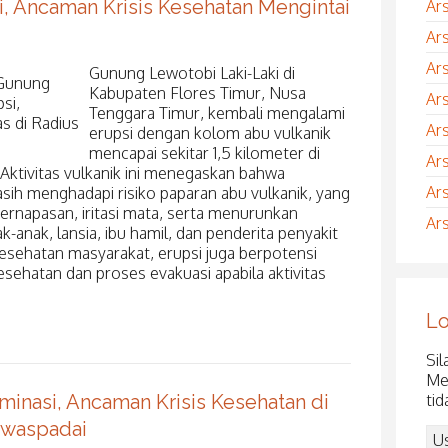
, Ancaman Krisis Kesehatan Mengintai
Ar
Ar
Ar
Gunung Lewotobi Laki-Laki di
Kabupaten Flores Timur, Nusa
Ar
Tenggara Timur, kembali mengalami
Ar
erupsi dengan kolom abu vulkanik
mencapai sekitar 1,5 kilometer di
Ar
 Aktivitas vulkanik ini menegaskan bahwa
Ar
sih menghadapi risiko paparan abu vulkanik, yang
napasan, iritasi mata, serta menurunkan
Ar
k-anak, lansia, ibu hamil, dan penderita penyakit
esehatan masyarakat, erupsi juga berpotensi
ehatan dan proses evakuasi apabila aktivitas
Lo
Sil
Me
tid
inasi, Ancaman Krisis Kesehatan di
iwaspadai