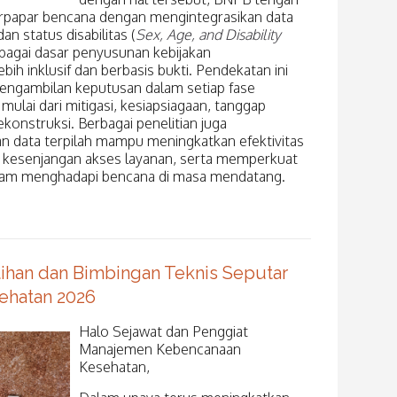
erpapar bencana dengan mengintegrasikan data
an status disabilitas (
Sex, Age, and Disability
agai dasar penyusunan kebijakan
ih inklusif dan berbasis bukti. Pendekatan ini
engambilan keputusan dalam setiap fase
lai dari mitigasi, kesiapsiagaan, tanggap
rekonstruksi. Berbagai penelitian juga
 data terpilah mampu meningkatkan efektivitas
 kesenjangan akses layanan, serta memperkuat
lam menghadapi bencana di masa mendatang.
tihan dan Bimbingan Teknis Seputar
ehatan 2026
Halo Sejawat dan Penggiat
Manajemen Kebencanaan
Kesehatan,