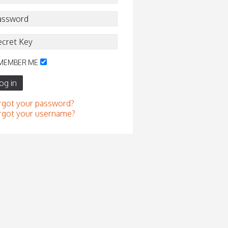
MEMBER ME
og in
rgot your password?
rgot your username?