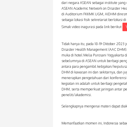
dari negara ASEAN sebagai institute yang 
ASEAN Academic Network on Disaster Hea
di Auditorium FKKMK UGM, AIDHM diresmi
sebagai lokasi fisik sekretariat berlokasi
Simak video inagurasi pada link berikut
Tidak hanya itu, pada 18-19 Oktober 2023 
Disaster Health Management (AAC DHM). 2
muka di hotel Melia Purosani Yogyakarta 
sebelumnya di ASEAN untuk berbagi peng
antara para pengambil kebijakan/keputusan
DHM di kawasan ini dan sekitarnya, dan 
menerapkan pengetahuan dari konferensi i
kegiatan ini adalah untuk berbagi penge
DHM, serta memperkuat jaringan antar pe
peneliti/akademisi.
Selengkapnya mengenai materi dapat dia
Memanfaatkan momen ini, Indonesia sebaga