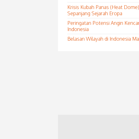
Krisis Kubah Panas (Heat Dome)
Sepanjang Sejarah Eropa
Peringatan Potensi Angin Kenca
Indonesia
Belasan Wilayah di Indonesia 