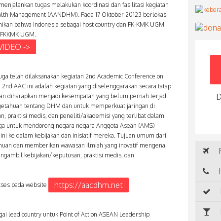
menjalankan tugas melakukan koordinasi dan fasilitasi kegiatan
lth Management (AANDHM). Pada 17 Oktober 20123 berlokasi
kan bahwa Indonesia sebagai host country dan FK-KMK UGM
 di FKKMK UGM.
VIDEO ->
juga telah dilaksanakan kegiatan 2nd Academic Conference on
nd AAC ini adalah kegiatan yang diselenggarakan secara tatap
D
dan diharapkan menjadi kesempatan yang belum pernah terjadi
etahuan tentang DHM dan untuk memperkuat jaringan di
, praktisi medis, dan peneliti/akademisi yang terlibat dalam
juga untuk mendorong negara negara Anggota Asean (AMS)
ni ke dalam kebijakan dan inisiatif mereka. Tujuan umum dari
tahuan dan memberikan wawasan ilmiah yang inovatif mengenai
R
ngambil kebijakan/keputusan, praktisi medis, dan
H
https://aacdhm.net
kses pada website
i lead country untuk Point of Action ASEAN Leadership