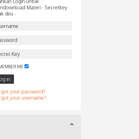
ahkan Login untuk
ndownload Materi - Secretkey
ak diisi -
MEMBER ME
og in
rgot your password?
rgot your username?