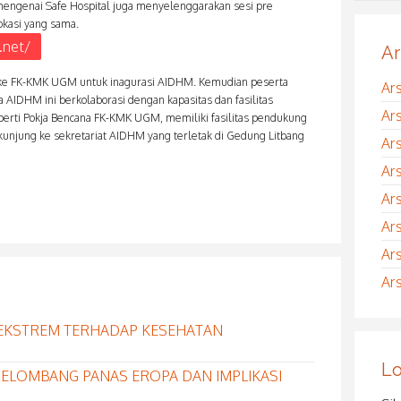
 mengenai Safe Hospital juga menyelenggarakan sesi pre
okasi yang sama.
.net/
Ar
ur ke FK-KMK UGM untuk inagurasi AIDHM. Kemudian peserta
Ar
a AIDHM ini berkolaborasi dengan kapasitas dan fasilitas
Ar
rti Pokja Bencana FK-KMK UGM, memiliki fasilitas pendukung
rkunjung ke sekretariat AIDHM yang terletak di Gedung Litbang
Ar
Ar
Ar
Ar
Ar
Ar
EKSTREM TERHADAP KESEHATAN
Lo
S GELOMBANG PANAS EROPA DAN IMPLIKASI