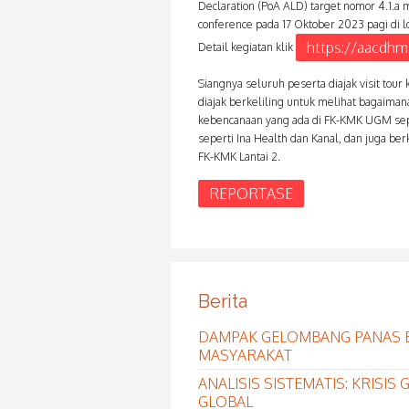
Declaration (PoA ALD) target nomor 4.1.a
conference pada 17 Oktober 2023 pagi di l
https://aacdhm
Detail kegiatan klik
Siangnya seluruh peserta diajak visit to
diajak berkeliling untuk melihat bagaiman
kebencanaan yang ada di FK-KMK UGM sepe
seperti Ina Health dan Kanal, dan juga be
FK-KMK Lantai 2.
REPORTASE
Berita
DAMPAK GELOMBANG PANAS 
MASYARAKAT
ANALISIS SISTEMATIS: KRISI
GLOBAL