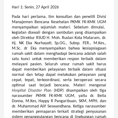
Hari 1: Senin, 27 April 2026
Pada hari pertama,
tim konsultan dan peneliti Divisi
Manajemen Bencana Kesehatan PKMK FK-KMK UGM
menyampaikan sejumlah materi
.
Sebelum dimulai,
k
egiatan
diawali dengan
sambutan yang disampaikan
oleh Direktur RSUD H. Moh. Ruslan Kota Mataram, dr.
Hj. NK Eka Nurhayati, Sp.OG., Subsp. FER., M.Kes.,
M.Sc.
dr Eka
menyampaikan bahwa kesiapsiagaan
rumah sakit dalam menghadapi bencana adalah salah
satu kunci untuk memberikan respon terbaik dalam
melayani pasien. Seluruh unsur rumah sakit harus
dapat memberikan pelayanan terbaik dalam situasi
normal dan tetap dapat melakukan pelayanan yang
cepat, tepat, terkoordinasi, serta beroperasi secara
optimal saat terjadi bencana. Materi mengenai
Hospital Disaster Plan
(HDP) disampaikan oleh tiga
narasumber PKMK FK-KMK UGM, yaitu dr. Bella
Donna, M.Kes, Happy R Pangaribuan, SKM, MPH, dan
dr. Muhammad Alif Seswandhana. Ketiga narasumber
memberikan pemaparan terkait strategi penyusunan
sistem penanggulangan bencana di lingkungan rumah