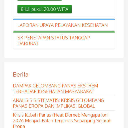
8 Juli pukul 20.00 WITA
LAPORAN UPAYA PELAYANAN KESEHATAN
SK PENETAPAN STATUS TANGGAP
DARURAT
07 Juli
08 Juli
09 Juli
10 Juli
11 Juli
SK POS KOMANDO PROVINSI
TANGGAP DARURAT BENCANA BANJIR
Sumber :
DI KOTA MATARAM
Berita
STATUS TANGGAP DARURAT PROVINSI
WAG Klaster Kesehatan Dinkes NTB
BENCANA BANJIR DI KOTA MATARAM
DAMPAK GELOMBANG PANAS EKSTREM
Instagram Dinas Kesehatan Kota
TERHADAP KESEHATAN MASYARAKAT
Mataram (Dikes.kota Mataram)
ANALISIS SISTEMATIS: KRISIS GELOMBANG
Dengan mempertimbangkan dampak
PANAS EROPA DAN IMPLIKASI GLOBAL
yang begitu luas, hari ini Gubernur NTB
menetapkan status Tanggap Darurat
Krisis Kubah Panas (Heat Dome): Mengapa Juni
Bencana Banjir di wilayah Kota Mataram
2026 Menjadi Bulan Terpanas Sepanjang Sejarah
pada tanggal 7 Juli 2025 dan seiringan
Eropa