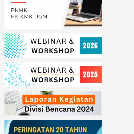
kesehatan yang dilakukan adalah
-
Dinas Kesehatan Kota Mataram bersama
dengan Puskesmas melakukan aksi gerak
cepat
-
TGC Puskesmas Karang Pule melakukan
pelayanan kesehatan di wilayah kerja
puskesmas.
-
Puskesmas Pagesangan sudah bergerak
memberikan pelayanan kesehatan pada
warga yang terdampak banjir.
Reportase :
Happy R Pangaribuan, MPH
Peneliti Divisi Manajemen Bencana
Kesehatan PKMK FK-KMK UGM