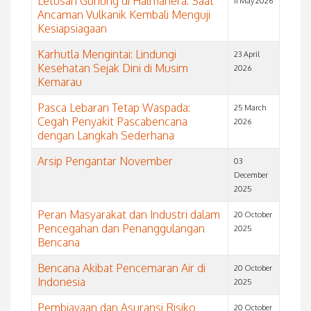
Letusan Gunung di Halmahera: Saat
11 May 2026
Ancaman Vulkanik Kembali Menguji
Kesiapsiagaan
Karhutla Mengintai: Lindungi
23 April
Kesehatan Sejak Dini di Musim
2026
Kemarau
Pasca Lebaran Tetap Waspada:
25 March
Cegah Penyakit Pascabencana
2026
dengan Langkah Sederhana
Arsip Pengantar November
03
December
2025
Peran Masyarakat dan Industri dalam
20 October
Pencegahan dan Penanggulangan
2025
Bencana
Bencana Akibat Pencemaran Air di
20 October
Indonesia
2025
Pembiayaan dan Asuransi Risiko
20 October